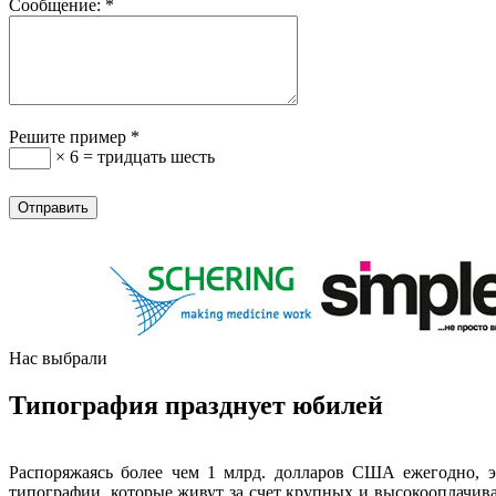
Сообщение:
*
Решите пример
*
× 6 = тридцать шесть
Нас выбрали
Типография празднует юбилей
Распоряжаясь более чем 1 млрд. долларов США ежегодно, э
типографии, которые живут за счет крупных и высокооплачива