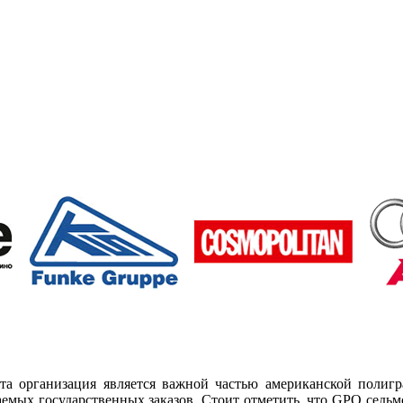
та организация является важной частью американской полиг
емых государственных заказов. Стоит отметить, что GPO седьмо