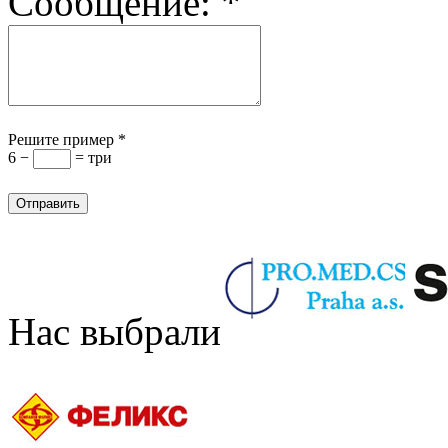
Сообщение:
*
Решите пример
*
6 −
= три
Нас выбрали