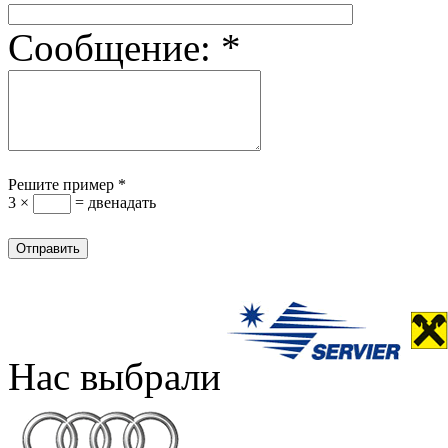
Сообщение:
*
Решите пример
*
3 ×
= двенадать
Нас выбрали