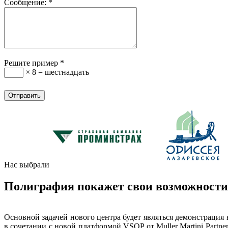
Сообщение:
*
Решите пример
*
× 8 = шестнадцать
Нас выбрали
Полиграфия покажет свои возможности
Основной задачей нового центра будет являться демонстраци
в сочетании с новой платформой VSOP от Muller Martini Partne