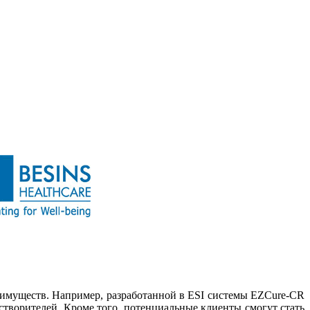
еимуществ. Например, разработанной в ESI системы EZCure-CR
растворителей. Кроме того, потенциальные клиенты смогут стать