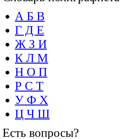
А Б В
Г Д Е
Ж З И
К Л М
Н О П
Р С Т
У Ф Х
Ц Ч Ш
Есть вопросы?