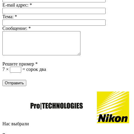
E-mail адрес:
*
Тема:
*
Сообщение:
*
Решите пример
*
7 ×
= сорок два
Нас выбрали