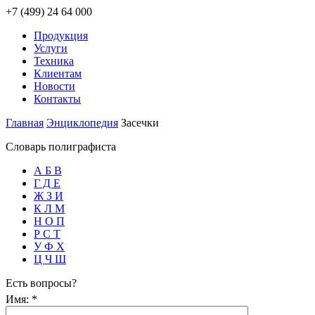
+7 (499) 24 64 000
Продукция
Услуги
Техника
Клиентам
Новости
Контакты
Главная
Энциклопедия
Засечки
Словарь полиграфиста
А Б В
Г Д Е
Ж З И
К Л М
Н О П
Р С Т
У Ф Х
Ц Ч Ш
Есть вопросы?
Имя:
*