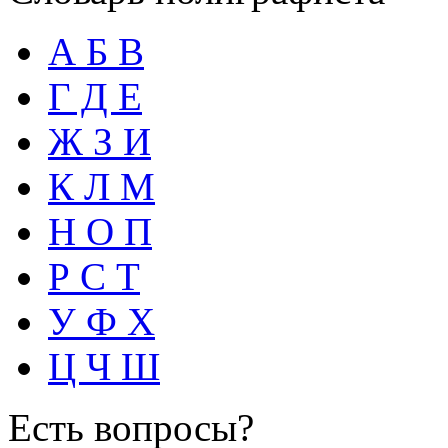
А Б В
Г Д Е
Ж З И
К Л М
Н О П
Р С Т
У Ф Х
Ц Ч Ш
Есть вопросы?