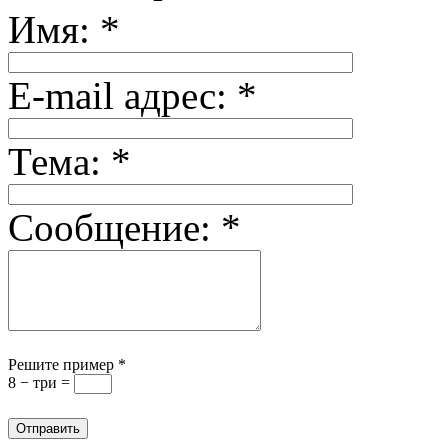
Имя:
*
E-mail адрес:
*
Тема:
*
Сообщение:
*
Решите пример
*
8 − три =