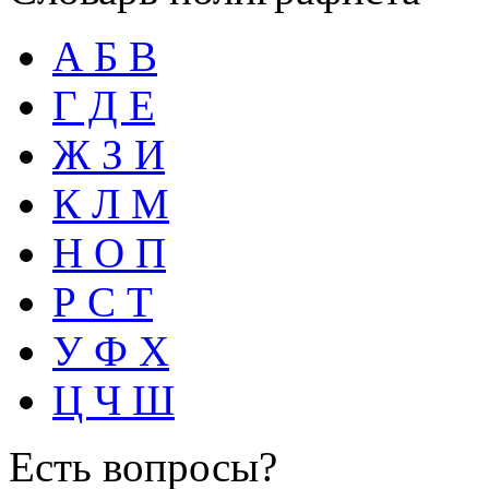
А Б В
Г Д Е
Ж З И
К Л М
Н О П
Р С Т
У Ф Х
Ц Ч Ш
Есть вопросы?