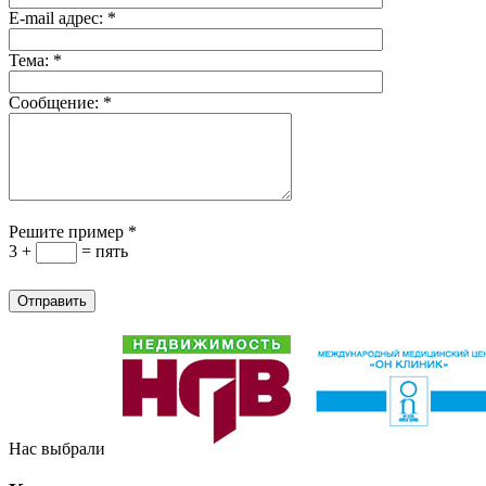
E-mail адрес:
*
Тема:
*
Сообщение:
*
Решите пример
*
3 +
= пять
Нас выбрали