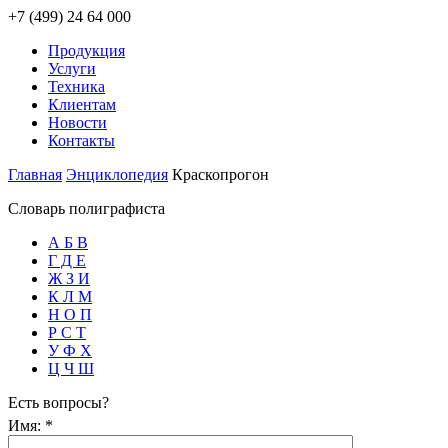
+7 (499) 24 64 000
Продукция
Услуги
Техника
Клиентам
Новости
Контакты
Главная
Энциклопедия
Краскопрогон
Словарь полиграфиста
А Б В
Г Д Е
Ж З И
К Л М
Н О П
Р С Т
У Ф Х
Ц Ч Ш
Есть вопросы?
Имя:
*